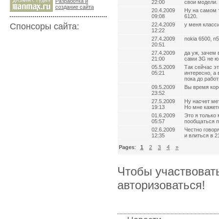
Разработка и
22:00
свои модели. 
cоздание сайта
20.4.2009
Ну на самом т
09:08
6120.
Спонсоры сайта:
22.4.2009
у меня классик
12:22
27.4.2009
nokia 6500, n
20:51
27.4.2009
да уж, зачем 
21:00
сами 3G не юз
05.5.2009
Так сейчас эт
05:21
интересно, а 
пока до рабо
09.5.2009
Вы время коро
23:52
27.5.2009
Ну насчет мет
19:13
Но мне кажетс
01.6.2009
Это я только
05:57
пообщаться п
02.6.2009
Честно говоря
12:35
и влиться в 2
Pages
:
1
2
3
4
»
Чтобы участвоват
авторизоваться!