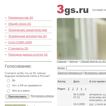
сотовая с
Преимущества 3G
Общий обзор 3G
Технические характеристики
Телефонная аппаратура 3G
Сети CDMA-2000
Стандарты 3G
Передача данных в сетях 3G
Главная
»
форум
»
Общий форум по 3G
Голосование:
Логин:
Зарегистрироваться
|
Вспомнить парол
Считаете ли Вы что за 3G связью
будущее мобильной связи в России?
Да
Автор
Дата
А кто каким
Нет, в РФ не приживется
Pages
:
1
2
3
4
»
Мне все равно
05.4.2009
интересно, а 
Результаты опроса
07:12
если кому инт
пользуюсь, ув
16.4.2009
ууу.. у всех 