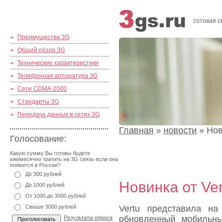
сотовая с
Преимущества 3G
Общий обзор 3G
Технические характеристики
Телефонная аппаратура 3G
Сети CDMA-2000
Стандарты 3G
Передача данных в сетях 3G
Главная
»
новости
» Нов
Голосование:
Какую сумму Вы готовы будете
ежемесячно тратить на 3G связь если она
появится в России?
До 300 рублей
Новинка от Ver
До 1000 рублей
От 1000 до 3000 рублей
Свыше 3000 рублей
Vertu представила н
обновленный мобильны
Результаты опроса