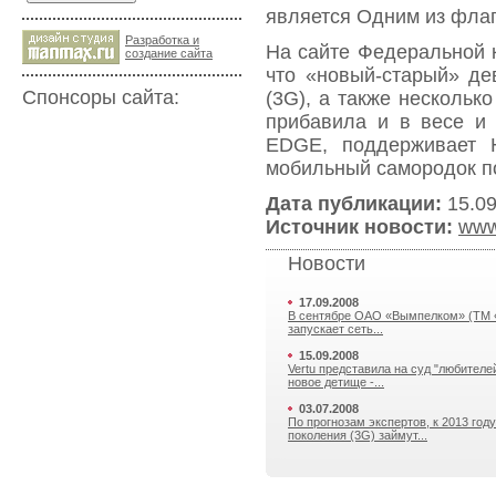
является Одним из флагм
Разработка и
На сайте Федеральной 
cоздание сайта
что «новый-старый» де
Спонсоры сайта:
(3G), а также нескольк
прибавила и в весе и 
EDGE, поддерживает 
мобильный самородок по
Дата публикации:
15.09
Источник новости:
www
Новости
17.09.2008
В сентябре ОАО «Вымпелком» (ТМ 
запускает сеть...
15.09.2008
Vertu представила на суд "любителе
новое детище -...
03.07.2008
По прогнозам экспертов, к 2013 году
поколения (3G) займут...